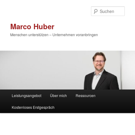
Zum
primären
Such
Inhalt
springen
Marco Huber
Menschen unterstützen – Unternehmen voranbringen
Hauptmenü
Leistungsangebot
Über mich
Ressourcen
Kostenloses Erstgespräch