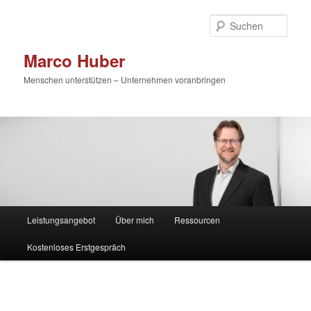
Zum
primären
Such
Inhalt
springen
Marco Huber
Menschen unterstützen – Unternehmen voranbringen
Hauptmenü
Leistungsangebot
Über mich
Ressourcen
Kostenloses Erstgespräch