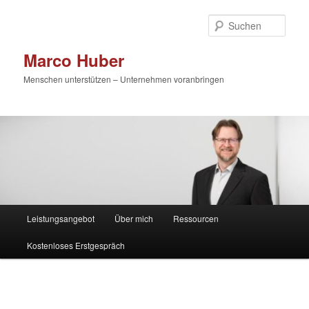
Zum
primären
Such
Inhalt
springen
Marco Huber
Menschen unterstützen – Unternehmen voranbringen
Hauptmenü
Leistungsangebot
Über mich
Ressourcen
Kostenloses Erstgespräch