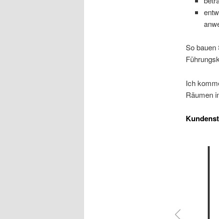
betr
entw
anw
So bauen S
Führungsk
Ich komme
Räumen in
Kundens