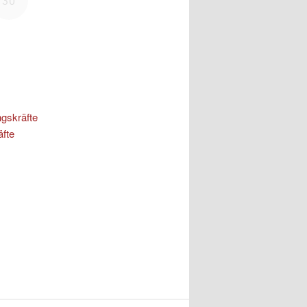
ngskräfte
äfte