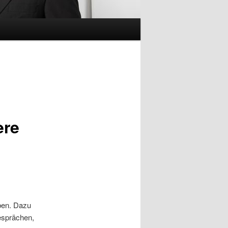
ere
ben. Dazu
gesprächen,