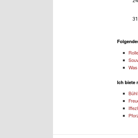
Folgendes
Roll
Souv
Was 
Ich biete
Bühl
Freu
Iffe
Pfor