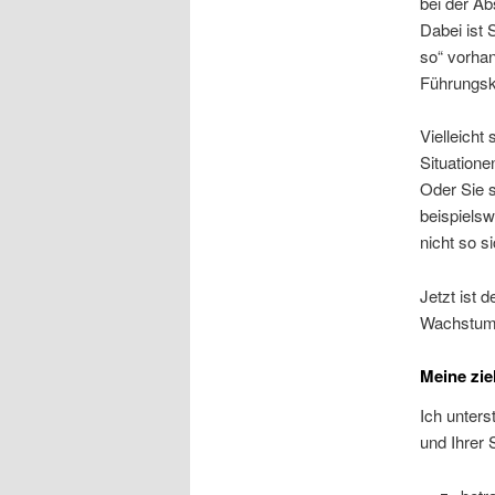
bei der A
Dabei ist 
so“ vorhan
Führungskr
Vielleicht
Situatione
Oder Sie s
beispiels
nicht so s
Jetzt ist 
Wachstums
Meine zie
Ich unters
und Ihrer 