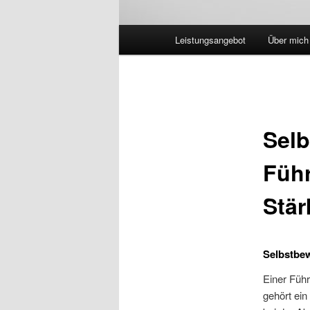
Hauptmenü
Leistungsangebot
Über mich
Selb
Führ
Stär
Selbstbew
Einer Füh
gehört ein