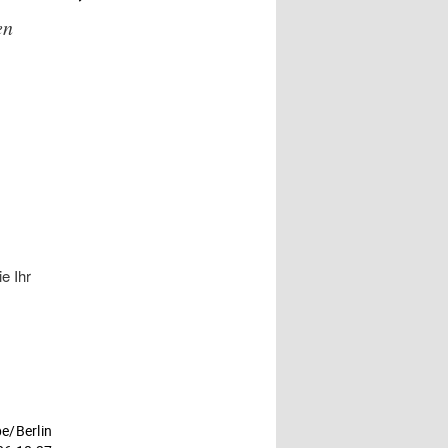
– M. SOCCIO
en
e Ihr