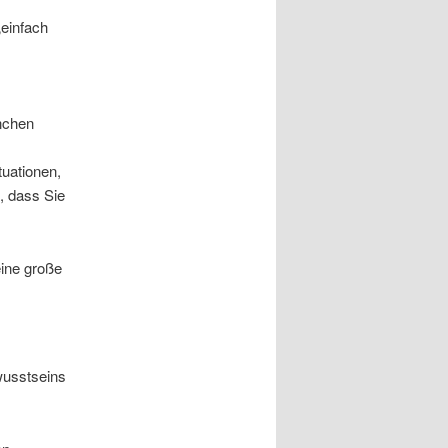
„einfach
anchen
tuationen,
, dass Sie
eine große
ewusstseins