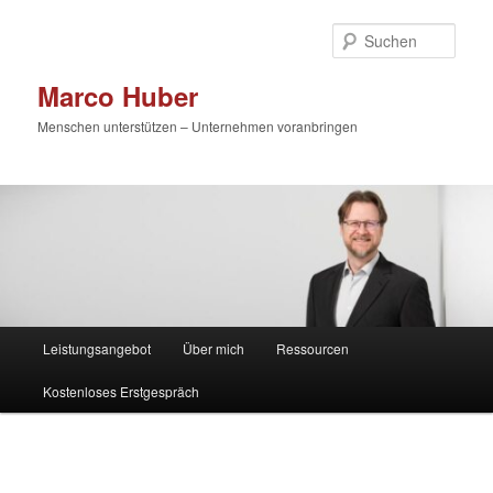
Zum
primären
Such
Inhalt
springen
Marco Huber
Menschen unterstützen – Unternehmen voranbringen
Hauptmenü
Leistungsangebot
Über mich
Ressourcen
Kostenloses Erstgespräch