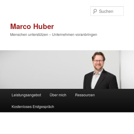
Zum
primären
Such
Inhalt
springen
Marco Huber
Menschen unterstützen – Unternehmen voranbringen
Hauptmenü
Leistungsangebot
Über mich
Ressourcen
Kostenloses Erstgespräch