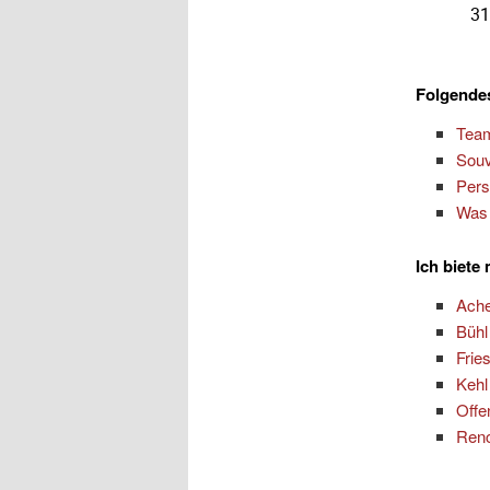
Folgendes
Team
Souv
Pers
Was 
Ich biete
Ach
Bühl
Frie
Kehl
Offe
Ren