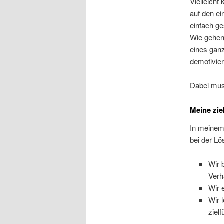
Vielleicht
auf den ei
einfach ge
Wie gehen 
eines gan
demotivier
Dabei mus
Meine zie
In meinem 
bei der Lö
Wir 
Verh
Wir 
Wir 
ziel