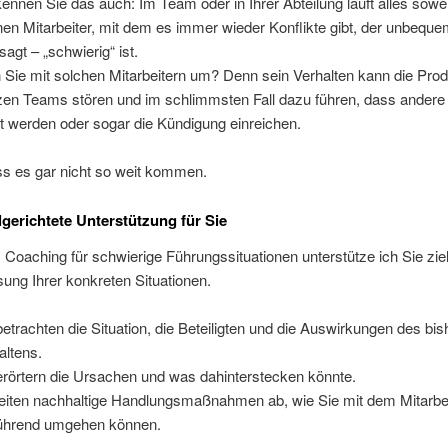
 kennen Sie das auch: Im Team oder in Ihrer Abteilung läuft alles sowei
nen Mitarbeiter, mit dem es immer wieder Konflikte gibt, der unbequem
sagt – „schwierig“ ist.
Sie mit solchen Mitarbeitern um? Denn sein Verhalten kann die Produ
zen Teams stören und im schlimmsten Fall dazu führen, dass andere
t werden oder sogar die Kündigung einreichen.
s es gar nicht so weit kommen.
lgerichtete Unterstützung für Sie
Coaching für schwierige Führungssituationen unterstütze ich Sie ziel
sung Ihrer konkreten Situationen.
betrachten die Situation, die Beteiligten und die Auswirkungen des bis
altens.
erörtern die Ursachen und was dahinterstecken könnte.
leiten nachhaltige Handlungsmaßnahmen ab, wie Sie mit dem Mitarbe
führend umgehen können.