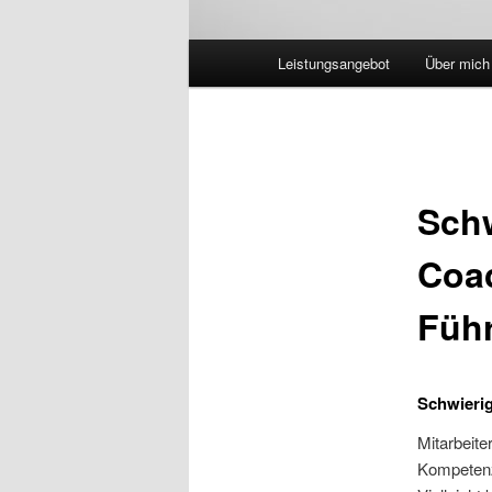
Hauptmenü
Leistungsangebot
Über mich
Schw
Coac
Führ
Schwierig
Mitarbeite
Kompetenz