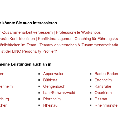
 könnte Sie auch interessieren
-Zusammenarbeit verbessern | Professionelle Workshops
erän Konflikte lösen | Konfliktmanagement Coaching für Führungskr
önlichkeiten im Team | Teamrollen verstehen & Zusammenarbeit stä
ist der LINC Personality Profiler?
 meine Leistungen auch an in
ern
Appenweier
Baden-Baden
Bühlertal
Ettenheim
senheim
Gengenbach
Karlsruhe
Lahr/Schwarzwald
Oberkirch
nburg
Pforzheim
Rastatt
chen
Rheinau
Rheinmünste