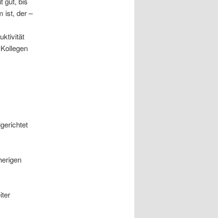
t gut, bis
 ist, der –
ktivität
 Kollegen
gerichtet
herigen
iter