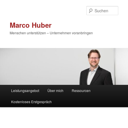
Zum
primären
Such
Inhalt
springen
Marco Huber
Menschen unterstützen – Unternehmen voranbringen
Hauptmenü
Leistungsangebot
Über mich
Ressourcen
Kostenloses Erstgespräch