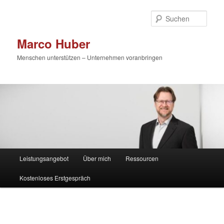
Zum
primären
Such
Inhalt
springen
Marco Huber
Menschen unterstützen – Unternehmen voranbringen
Hauptmenü
Leistungsangebot
Über mich
Ressourcen
Kostenloses Erstgespräch