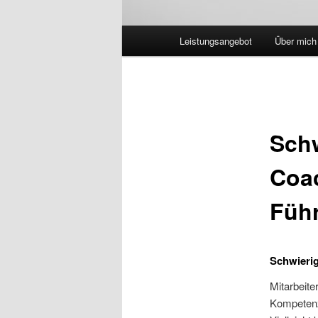
Hauptmenü
Leistungsangebot
Über mich
Schw
Coac
Füh
Schwierig
Mitarbeite
Kompetenz