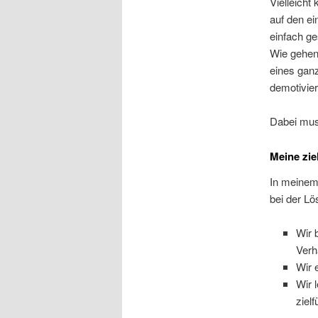
Vielleicht
auf den ei
einfach ge
Wie gehen 
eines gan
demotivier
Dabei mus
Meine zie
In meinem 
bei der Lö
Wir 
Verh
Wir 
Wir 
ziel