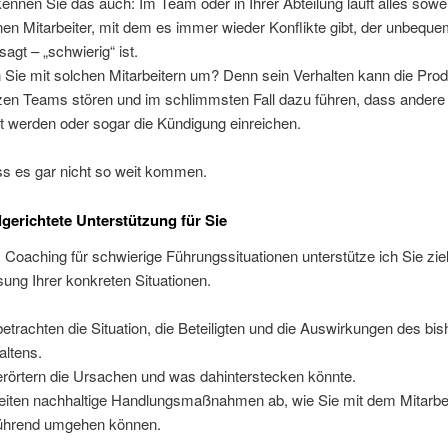
 kennen Sie das auch: Im Team oder in Ihrer Abteilung läuft alles sowei
nen Mitarbeiter, mit dem es immer wieder Konflikte gibt, der unbequem
sagt – „schwierig“ ist.
Sie mit solchen Mitarbeitern um? Denn sein Verhalten kann die Produ
zen Teams stören und im schlimmsten Fall dazu führen, dass andere
t werden oder sogar die Kündigung einreichen.
s es gar nicht so weit kommen.
lgerichtete Unterstützung für Sie
Coaching für schwierige Führungssituationen unterstütze ich Sie ziel
sung Ihrer konkreten Situationen.
betrachten die Situation, die Beteiligten und die Auswirkungen des bis
altens.
erörtern die Ursachen und was dahinterstecken könnte.
leiten nachhaltige Handlungsmaßnahmen ab, wie Sie mit dem Mitarbe
führend umgehen können.