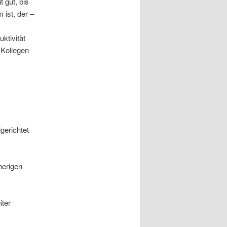
t gut, bis
 ist, der –
ktivität
 Kollegen
gerichtet
herigen
iter