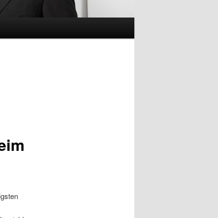
eim
igsten