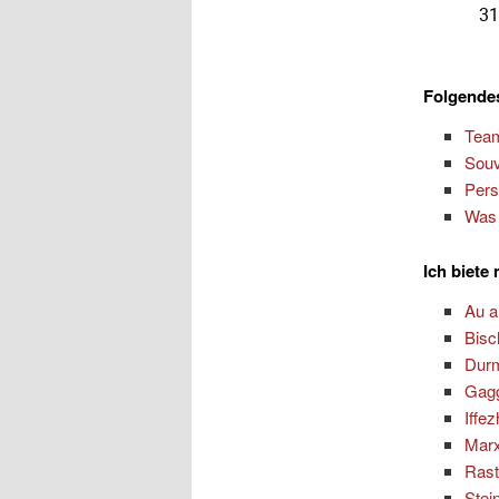
Folgendes
Team
Souv
Pers
Was 
Ich biete
Au 
Bisc
Dur
Gag
Iffe
Marx
Rast
Stei