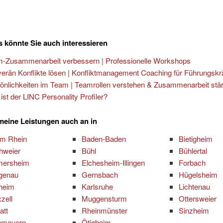
 könnte Sie auch interessieren
-Zusammenarbeit verbessern | Professionelle Workshops
erän Konflikte lösen | Konfliktmanagement Coaching für Führungskr
önlichkeiten im Team | Teamrollen verstehen & Zusammenarbeit stä
ist der LINC Personality Profiler?
 meine Leistungen auch an in
am Rhein
Baden-Baden
Bietigheim
hweier
Bühl
Bühlertal
mersheim
Elchesheim-Illingen
Forbach
genau
Gernsbach
Hügelsheim
zheim
Karlsruhe
Lichtenau
zell
Muggensturm
Ottersweier
att
Rheinmünster
Sinzheim
nmauern
Ötigheim