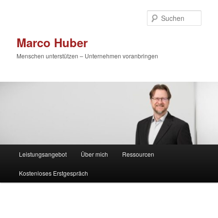
Zum
primären
Such
Inhalt
springen
Marco Huber
Menschen unterstützen – Unternehmen voranbringen
Hauptmenü
Leistungsangebot
Über mich
Ressourcen
Kostenloses Erstgespräch