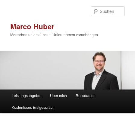
Zum
primären
Such
Inhalt
springen
Marco Huber
Menschen unterstützen – Unternehmen voranbringen
Hauptmenü
Leistungsangebot
Über mich
Ressourcen
Kostenloses Erstgespräch