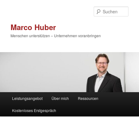
Zum
primären
Such
Inhalt
springen
Marco Huber
Menschen unterstützen – Unternehmen voranbringen
Hauptmenü
Leistungsangebot
Über mich
Ressourcen
Kostenloses Erstgespräch