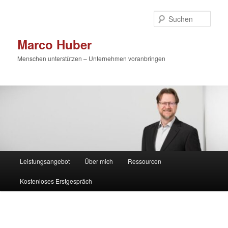
Zum
primären
Such
Inhalt
springen
Marco Huber
Menschen unterstützen – Unternehmen voranbringen
Hauptmenü
Leistungsangebot
Über mich
Ressourcen
Kostenloses Erstgespräch