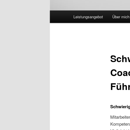
Hauptmenü
Leistungsangebot
Über mich
Schw
Coac
Führ
Schwierig
Mitarbeite
Kompetenz