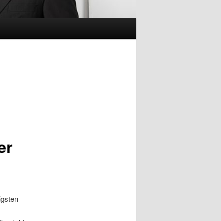
er
igsten