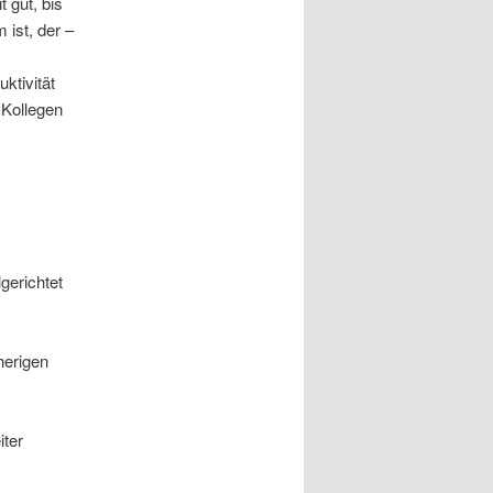
t gut, bis
 ist, der –
ktivität
 Kollegen
gerichtet
herigen
iter