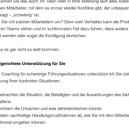
 kennen Sie das auch: Im Team oder in Ihrer Abteilung läuft alles sowei
nen Mitarbeiter, mit dem es immer wieder Konflikte gibt, der unbequem
sagt – „schwierig“ ist.
Sie mit solchen Mitarbeitern um? Denn sein Verhalten kann die Produ
zen Teams stören und im schlimmsten Fall dazu führen, dass andere
t werden oder sogar die Kündigung einreichen.
s es gar nicht so weit kommen.
lgerichtete Unterstützung für Sie
Coaching für schwierige Führungssituationen unterstütze ich Sie ziel
sung Ihrer konkreten Situationen.
betrachten die Situation, die Beteiligten und die Auswirkungen des bis
altens.
erörtern die Ursachen und was dahinterstecken könnte.
leiten nachhaltige Handlungsmaßnahmen ab, wie Sie mit dem Mitarbe
führend umgehen können.