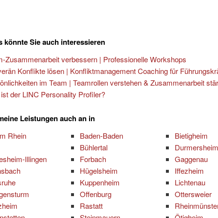
 könnte Sie auch interessieren
-Zusammenarbeit verbessern | Professionelle Workshops
erän Konflikte lösen | Konfliktmanagement Coaching für Führungskr
önlichkeiten im Team | Teamrollen verstehen & Zusammenarbeit stä
ist der LINC Personality Profiler?
 meine Leistungen auch an in
am Rhein
Baden-Baden
Bietigheim
Bühlertal
Durmershei
esheim-Illingen
Forbach
Gaggenau
nsbach
Hügelsheim
Iffezheim
sruhe
Kuppenheim
Lichtenau
gensturm
Offenburg
Ottersweier
zheim
Rastatt
Rheinmünste
nstetten
Steinmauern
Ötigheim