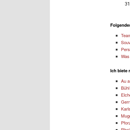
Folgendes
Team
Souv
Pers
Was 
Ich biete
Au 
Bühl
Elch
Ger
Karl
Mug
Pfor
Rhei