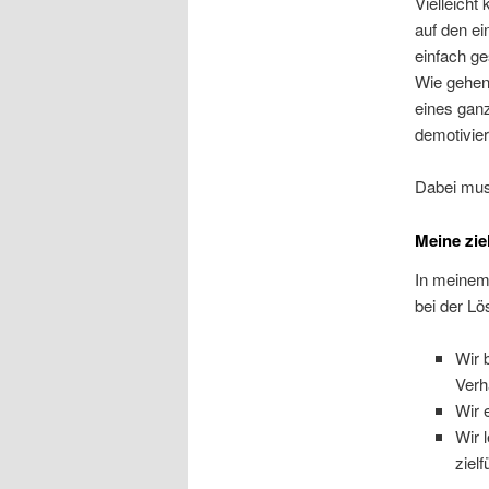
Vielleicht
auf den ei
einfach ge
Wie gehen 
eines gan
demotivier
Dabei mus
Meine zie
In meinem 
bei der Lö
Wir 
Verh
Wir 
Wir 
ziel