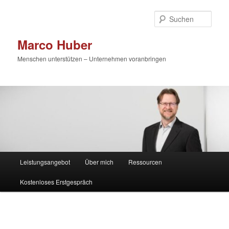
Zum
primären
Such
Inhalt
springen
Marco Huber
Menschen unterstützen – Unternehmen voranbringen
Hauptmenü
Leistungsangebot
Über mich
Ressourcen
Kostenloses Erstgespräch