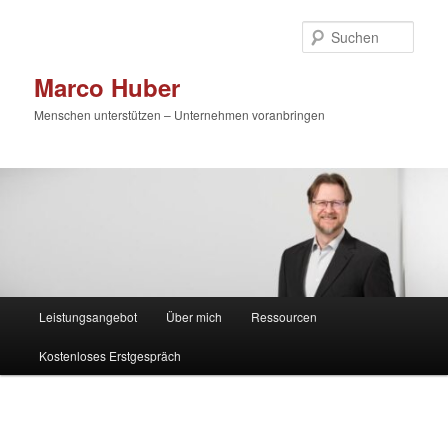
Zum
primären
Such
Inhalt
springen
Marco Huber
Menschen unterstützen – Unternehmen voranbringen
Hauptmenü
Leistungsangebot
Über mich
Ressourcen
Kostenloses Erstgespräch