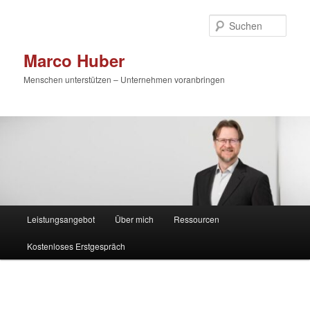
Zum
primären
Such
Inhalt
springen
Marco Huber
Menschen unterstützen – Unternehmen voranbringen
Hauptmenü
Leistungsangebot
Über mich
Ressourcen
Kostenloses Erstgespräch