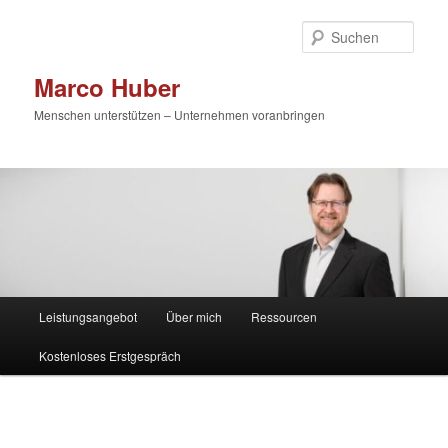
Zum
primären
Such
Inhalt
springen
Marco Huber
Menschen unterstützen – Unternehmen voranbringen
Hauptmenü
Leistungsangebot
Über mich
Ressourcen
Kostenloses Erstgespräch