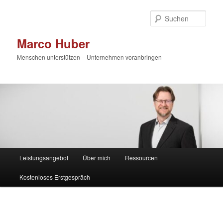
Zum
primären
Such
Inhalt
springen
Marco Huber
Menschen unterstützen – Unternehmen voranbringen
Hauptmenü
Leistungsangebot
Über mich
Ressourcen
Kostenloses Erstgespräch