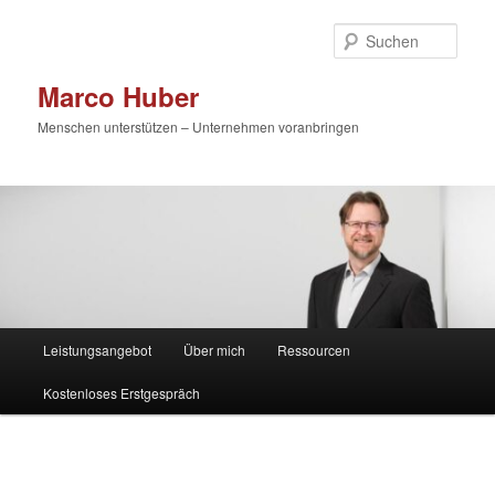
Zum
primären
Such
Inhalt
springen
Marco Huber
Menschen unterstützen – Unternehmen voranbringen
Hauptmenü
Leistungsangebot
Über mich
Ressourcen
Kostenloses Erstgespräch