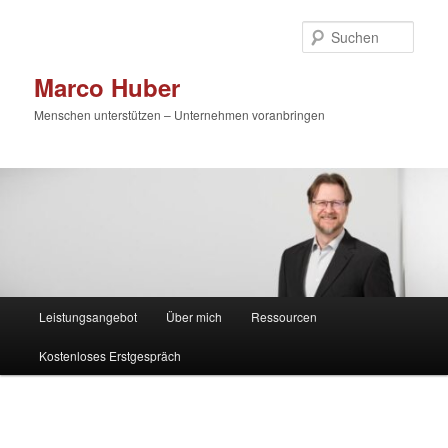
Zum
primären
Such
Inhalt
springen
Marco Huber
Menschen unterstützen – Unternehmen voranbringen
Hauptmenü
Leistungsangebot
Über mich
Ressourcen
Kostenloses Erstgespräch