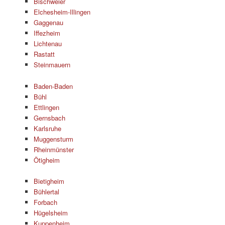
Bischweier
Elchesheim-Illingen
Gaggenau
Iffezheim
Lichtenau
Rastatt
Steinmauern
Baden-Baden
Bühl
Ettlingen
Gernsbach
Karlsruhe
Muggensturm
Rheinmünster
Ötigheim
Bietigheim
Bühlertal
Forbach
Hügelsheim
Kuppenheim