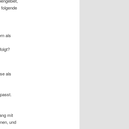
engebiet,
 folgende
rn als
folgt?
ase als
 passt.
ang mit
nnen, und