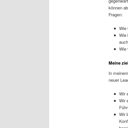
gegenwärt
können abe
Fragen:
Wie 
Wie 
auch
Wie 
Meine zie
In meinem 
neuer Lead
Wir 
Wir 
Führ
Wir 
Konf
bere