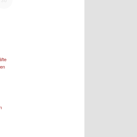
äfte
nen
n