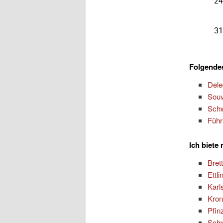
Folgendes
Dele
Souv
Schw
Führ
Ich biete
Bret
Ettl
Karl
Kro
Pfinz
Sch