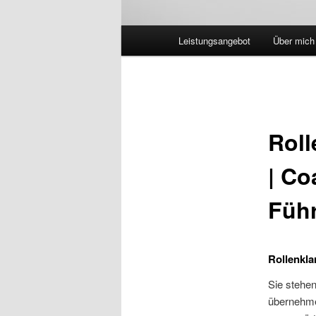
Hauptmenü
Leistungsangebot
Über mich
Roll
| Co
Führ
Rollenkla
Sie stehen
übernehme