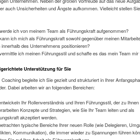
igen Unternehmen. Neben der großen Vorfreude auf das neue Aufgab
r auch Unsicherheiten und Ängste aufkommen. Vielleicht stellen Sie
werde ich von meinem Team als Führungskraft aufgenommen?
kann ich mich als Führungskraft sowohl gegenüber meinen Mitarbeite
 innerhalb des Unternehmens positionieren?
vermittle ich meinen Führungsstil und schaffe es das mein Team mir 
lgerichtete Unterstützung für Sie
Coaching begleite ich Sie gezielt und strukturiert in Ihrer Anfangsph
er. Dabei arbeiten wir an folgenden Bereichen:
entwickeln Ihr Rollenverständnis und Ihren Führungsstil, der zu Ihnen
erarbeiten Konzepte und Strategien, wie Sie Ihr Team leiten und als
ungskraft akzeptiert werden.
betrachten typische Bereiche Ihrer neuen Rolle (wie Delegieren, Umg
likten, Kommunikation), die immer wieder zu Spannungen führen kö
iten Sie auf Ihre Arbeit als Führungskraft vor.