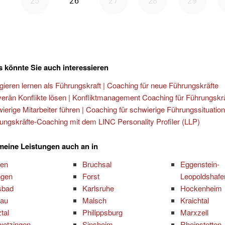
 könnte Sie auch interessieren
gieren lernen als Führungskraft | Coaching für neue Führungskräfte
erän Konflikte lösen | Konfliktmanagement Coaching für Führungskr
ierige Mitarbeiter führen | Coaching für schwierige Führungssituatio
ungskräfte-Coaching mit dem LINC Personality Profiler (LLP)
 meine Leistungen auch an in
ten
Bruchsal
Eggenstein-
ingen
Forst
Leopoldshafe
sbad
Karlsruhe
Hockenheim
nau
Malsch
Kraichtal
tal
Philippsburg
Marxzell
wetzingen
Sinsheim
Rheinstetten