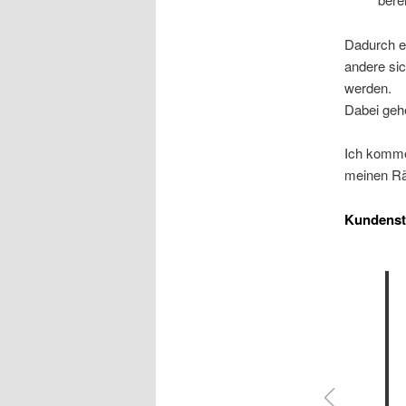
Dadurch er
andere si
werden.
Dabei gehe
Ich komme
meinen Rä
Kundens