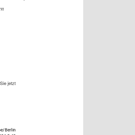
– M. SOCCIO
en
ie jetzt