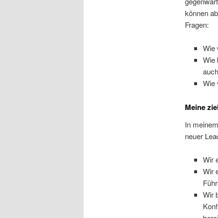
gegenwärt
können abe
Fragen:
Wie 
Wie 
auch
Wie 
Meine zie
In meinem 
neuer Lead
Wir 
Wir 
Führ
Wir 
Konf
bere