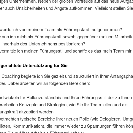
igen Unternehmen. Neben der großen Vorfreude auf das neue Aufgab
r auch Unsicherheiten und Ängste aufkommen. Vielleicht stellen Sie
werde ich von meinem Team als Führungskraft aufgenommen?
kann ich mich als Führungskraft sowohl gegenüber meinen Mitarbeite
 innerhalb des Unternehmens positionieren?
vermittle ich meinen Führungsstil und schaffe es das mein Team mir 
lgerichtete Unterstützung für Sie
Coaching begleite ich Sie gezielt und strukturiert in Ihrer Anfangsph
er. Dabei arbeiten wir an folgenden Bereichen:
entwickeln Ihr Rollenverständnis und Ihren Führungsstil, der zu Ihnen
erarbeiten Konzepte und Strategien, wie Sie Ihr Team leiten und als
ungskraft akzeptiert werden.
betrachten typische Bereiche Ihrer neuen Rolle (wie Delegieren, Umg
likten, Kommunikation), die immer wieder zu Spannungen führen kö
iten Sie auf Ihre Arbeit als Führungskraft vor.