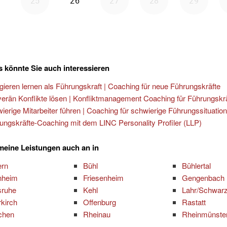
 könnte Sie auch interessieren
gieren lernen als Führungskraft | Coaching für neue Führungskräfte
erän Konflikte lösen | Konfliktmanagement Coaching für Führungskr
ierige Mitarbeiter führen | Coaching für schwierige Führungssituatio
ungskräfte-Coaching mit dem LINC Personality Profiler (LLP)
 meine Leistungen auch an in
ern
Bühl
Bühlertal
nheim
Friesenheim
Gengenbach
sruhe
Kehl
Lahr/Schwar
kirch
Offenburg
Rastatt
chen
Rheinau
Rheinmünste
t