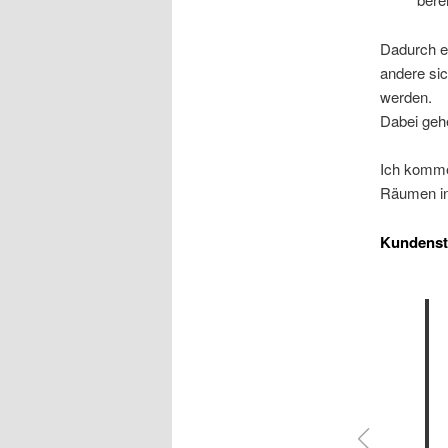
Dadurch er
andere si
werden.
Dabei gehe
Ich komme
Räumen in
Kundens