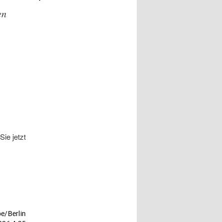
– M. SOCCIO
en
ie jetzt