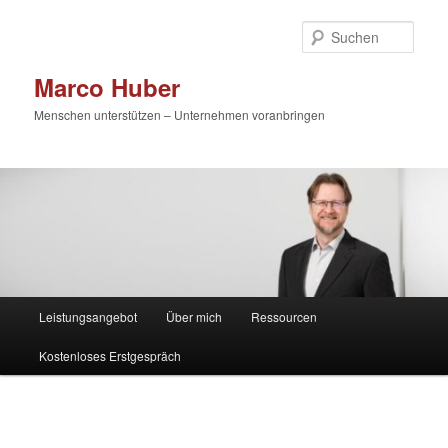
Zum
primären
Such
Inhalt
springen
Marco Huber
Menschen unterstützen – Unternehmen voranbringen
Hauptmenü
Leistungsangebot
Über mich
Ressourcen
Kostenloses Erstgespräch