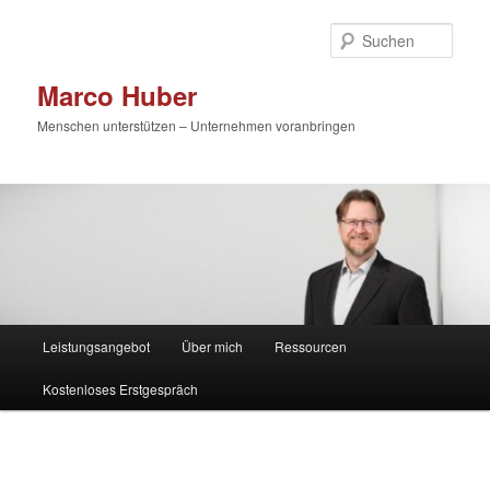
Zum
primären
Such
Inhalt
springen
Marco Huber
Menschen unterstützen – Unternehmen voranbringen
Hauptmenü
Leistungsangebot
Über mich
Ressourcen
Kostenloses Erstgespräch