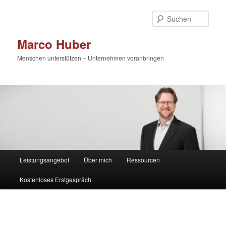
Zum
primären
Such
Inhalt
springen
Marco Huber
Menschen unterstützen – Unternehmen voranbringen
Hauptmenü
Leistungsangebot
Über mich
Ressourcen
Kostenloses Erstgespräch