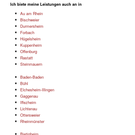
Ich biete meine Leistungen auch an in
Au am Rhein
Bischweier
Durmersheim
Forbach
Hügelsheim
Kuppenheim
Offenburg
Rastatt
Steinmauern
Baden-Baden
Bühl
Elchesheim-Illingen
Gaggenau
Iffezheim
Lichtenau
Ottersweier
Rheinmünster
Bietigheim