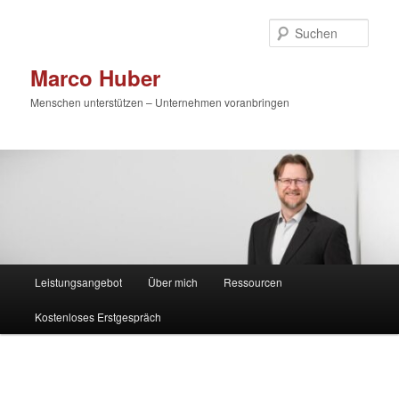
Zum
primären
Such
Inhalt
springen
Marco Huber
Menschen unterstützen – Unternehmen voranbringen
Hauptmenü
Leistungsangebot
Über mich
Ressourcen
Kostenloses Erstgespräch