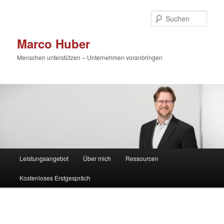
Zum
primären
Such
Inhalt
springen
Marco Huber
Menschen unterstützen – Unternehmen voranbringen
Hauptmenü
Leistungsangebot
Über mich
Ressourcen
Kostenloses Erstgespräch