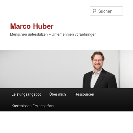
Zum
primären
Such
Inhalt
springen
Marco Huber
Menschen unterstützen – Unternehmen voranbringen
Hauptmenü
Leistungsangebot
Über mich
Ressourcen
Kostenloses Erstgespräch