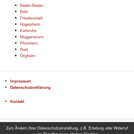
Baden-Baden
Bühl
Freudenstadt
Hügelsheim
Karlsruhe
Muggensturm
Pforzheim
Rust
Ötigheim
Impressum
Datenschutzerklärung
Kontakt
Zum Ändern Ihrer Datenschutzeinstellung, z.B. Erteilung oder Widerruf
Datenschutzerklärung
Stolz präsentiert von WordPress
von Einwilligungen, klicken Sie hier: