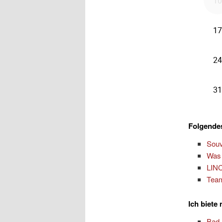
Folgendes
Souv
Was 
LINC
Team
Ich biete
Bad 