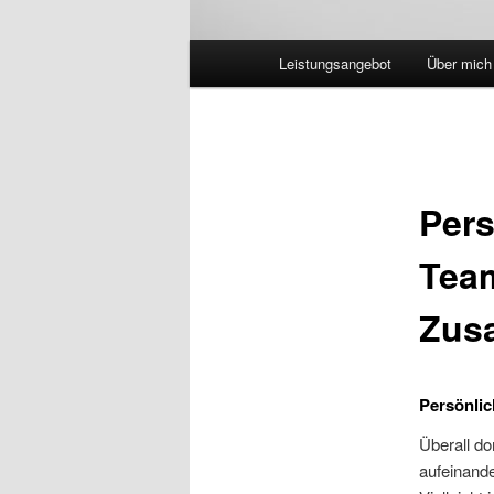
Hauptmenü
Leistungsangebot
Über mich
Pers
Team
Zusa
Persönlic
Überall d
aufeinande