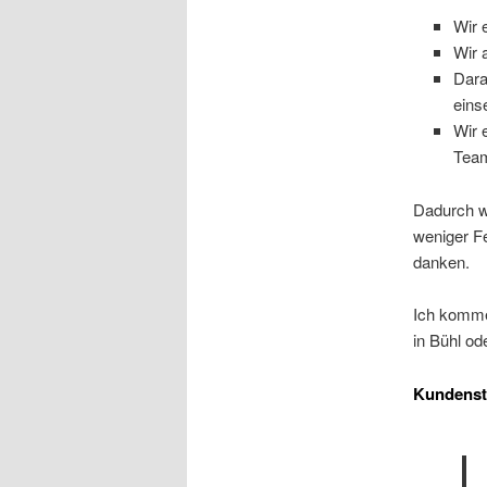
Wir 
Wir 
Dara
eins
Wir 
Team
Dadurch wi
weniger Fe
danken.
Ich komme
in Bühl o
Kundens