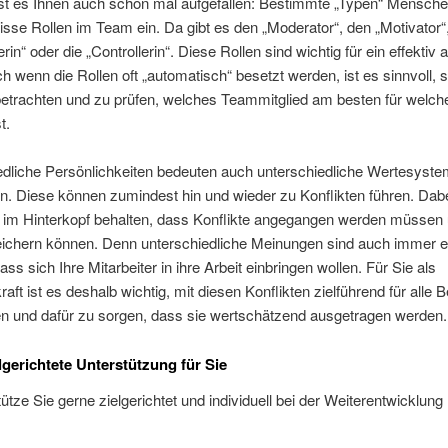
t ist es Ihnen auch schon mal aufgefallen: Bestimmte „Typen“ Mensc
sse Rollen im Team ein. Da gibt es den „Moderator“, den „Motivator“,
rin“ oder die „Controllerin“. Diese Rollen sind wichtig für ein effektiv 
 wenn die Rollen oft „automatisch“ besetzt werden, ist es sinnvoll,
etrachten und zu prüfen, welches Teammitglied am besten für welch
t.
edliche Persönlichkeiten bedeuten auch unterschiedliche Wertesyst
n. Diese können zumindest hin und wieder zu Konflikten führen. Dabe
 im Hinterkopf behalten, dass Konflikte angegangen werden müssen 
ichern können. Denn unterschiedliche Meinungen sind auch immer e
ass sich Ihre Mitarbeiter in ihre Arbeit einbringen wollen. Für Sie als
aft ist es deshalb wichtig, mit diesen Konflikten zielführend für alle Be
 und dafür zu sorgen, dass sie wertschätzend ausgetragen werden.
lgerichtete Unterstützung für Sie
tütze Sie gerne zielgerichtet und individuell bei der Weiterentwicklung