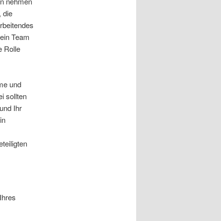
hen nehmen
 die
arbeitendes
 sein Team
e Rolle
eme und
i sollten
und Ihr
in
teiligten
 Ihres