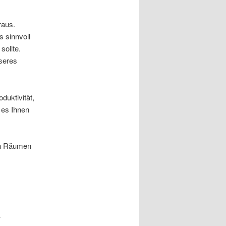
raus.
s sinnvoll
ollte.
sseres
duktivität,
 es Ihnen
en Räumen
i
„Toller Mensch und Co