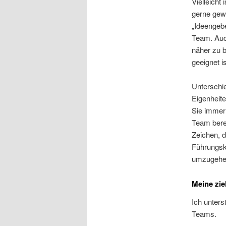
Vielleich
gerne gewi
„Ideengebe
Team. Auch
näher zu b
geeignet is
Unterschi
Eigenheite
Sie immer
Team bere
Zeichen, d
Führungskr
umzugehen
Meine zie
Ich unters
Teams.