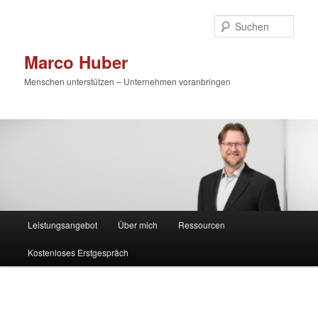
Zum
primären
Such
Inhalt
springen
Marco Huber
Menschen unterstützen – Unternehmen voranbringen
Hauptmenü
Leistungsangebot
Über mich
Ressourcen
Kostenloses Erstgespräch