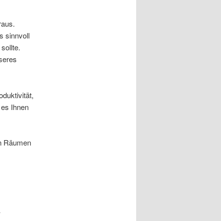
raus.
s sinnvoll
ollte.
sseres
duktivität,
 es Ihnen
nen Räumen
i
„Toller Mensch und Co