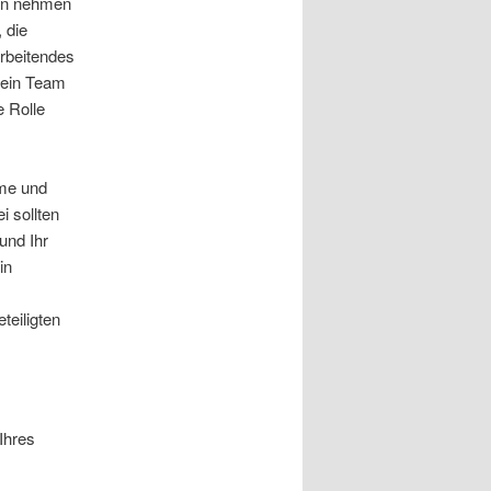
hen nehmen
 die
arbeitendes
 sein Team
e Rolle
eme und
i sollten
und Ihr
in
teiligten
 Ihres