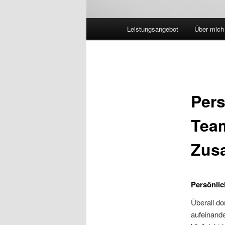
Hauptmenü
Leistungsangebot
Über mich
Pers
Team
Zusa
Persönlic
Überall d
aufeinande