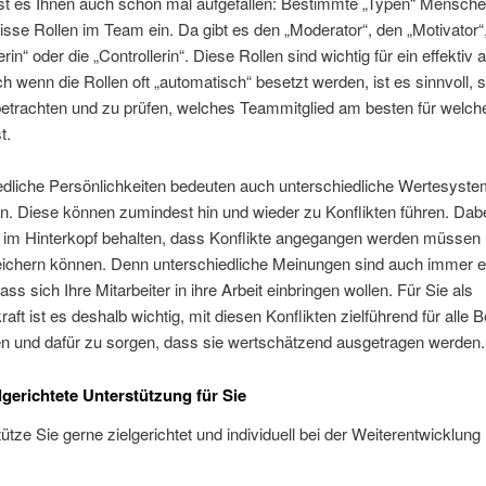
t ist es Ihnen auch schon mal aufgefallen: Bestimmte „Typen“ Mensc
sse Rollen im Team ein. Da gibt es den „Moderator“, den „Motivator“,
rin“ oder die „Controllerin“. Diese Rollen sind wichtig für ein effektiv 
 wenn die Rollen oft „automatisch“ besetzt werden, ist es sinnvoll,
etrachten und zu prüfen, welches Teammitglied am besten für welch
t.
edliche Persönlichkeiten bedeuten auch unterschiedliche Wertesyst
n. Diese können zumindest hin und wieder zu Konflikten führen. Dabe
 im Hinterkopf behalten, dass Konflikte angegangen werden müssen 
ichern können. Denn unterschiedliche Meinungen sind auch immer e
ass sich Ihre Mitarbeiter in ihre Arbeit einbringen wollen. Für Sie als
aft ist es deshalb wichtig, mit diesen Konflikten zielführend für alle Be
 und dafür zu sorgen, dass sie wertschätzend ausgetragen werden.
lgerichtete Unterstützung für Sie
tütze Sie gerne zielgerichtet und individuell bei der Weiterentwicklung