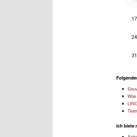
Folgendes
Souv
Was 
LINC
Team
Ich biete
Ach