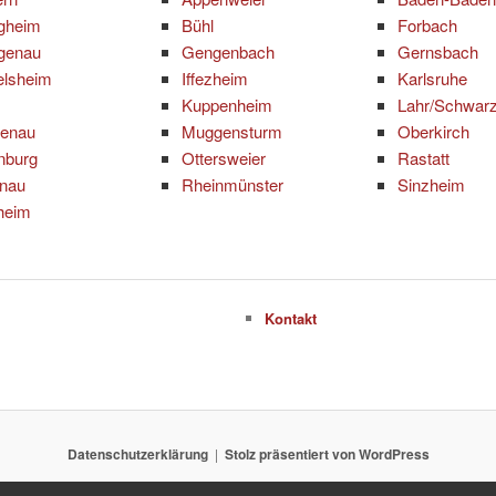
igheim
Bühl
Forbach
genau
Gengenbach
Gernsbach
elsheim
Iffezheim
Karlsruhe
Kuppenheim
Lahr/Schwar
tenau
Muggensturm
Oberkirch
nburg
Ottersweier
Rastatt
inau
Rheinmünster
Sinzheim
heim
Kontakt
Datenschutzerklärung
Stolz präsentiert von WordPress