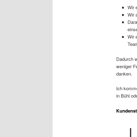
Wir 
Wir 
Dara
eins
Wir 
Team
Dadurch wi
weniger Fe
danken.
Ich komme
in Bühl o
Kundens