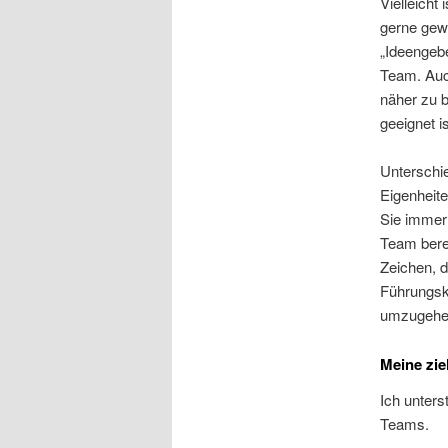
Vielleich
gerne gewi
„Ideengebe
Team. Auch
näher zu b
geeignet is
Unterschi
Eigenheite
Sie immer
Team bere
Zeichen, d
Führungskr
umzugehen
Meine zie
Ich unters
Teams.