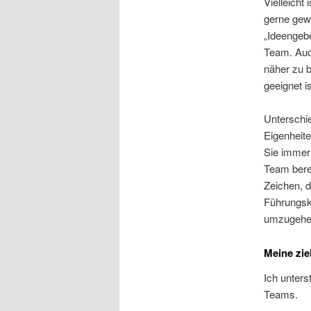
Vielleich
gerne gewi
„Ideengebe
Team. Auch
näher zu b
geeignet is
Unterschi
Eigenheite
Sie immer
Team bere
Zeichen, d
Führungskr
umzugehen
Meine zie
Ich unters
Teams.