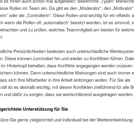
t ist es Ihnen auch schon mal aufgefallen: Bestimmte „Typen“ Mensc
sse Rollen im Team ein. Da gibt es den „Moderator“, den „Motivator“,
rin“ oder die „Controllerin“. Diese Rollen sind wichtig für ein effektiv 
 wenn die Rollen oft „automatisch“ besetzt werden, ist es sinnvoll,
etrachten und zu prüfen, welches Teammitglied am besten für welch
t.
edliche Persönlichkeiten bedeuten auch unterschiedliche Wertesyst
n. Diese können zumindest hin und wieder zu Konflikten führen. Dabe
 im Hinterkopf behalten, dass Konflikte angegangen werden müssen 
ichern können. Denn unterschiedliche Meinungen sind auch immer e
ass sich Ihre Mitarbeiter in ihre Arbeit einbringen wollen. Für Sie als
aft ist es deshalb wichtig, mit diesen Konflikten zielführend für alle Be
 und dafür zu sorgen, dass sie wertschätzend ausgetragen werden.
lgerichtete Unterstützung für Sie
tütze Sie gerne zielgerichtet und individuell bei der Weiterentwicklung