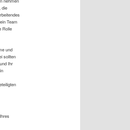
hen nehmen
 die
arbeitendes
 sein Team
e Rolle
eme und
i sollten
und Ihr
in
teiligten
 Ihres