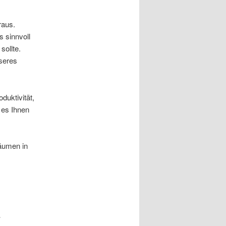
raus.
s sinnvoll
ollte.
sseres
duktivität,
 es Ihnen
äumen in
i
„Toller Mensch und Co