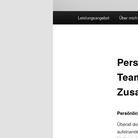
Hauptmenü
Leistungsangebot
Über mich
Pers
Team
Zusa
Persönlic
Überall d
aufeinande