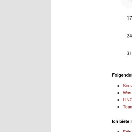
Folgendes
Souv
Was 
LINC
Team
Ich biete
Edi