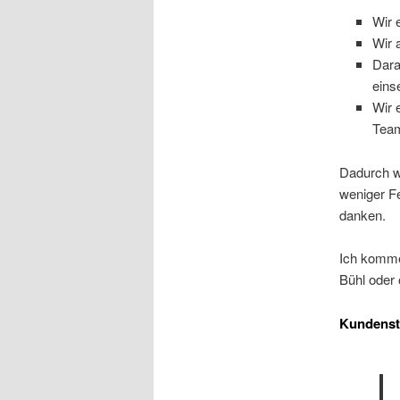
Wir 
Wir 
Dara
eins
Wir 
Team
Dadurch wi
weniger Fe
danken.
Ich komme
Bühl oder
Kundens