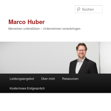
Zum
primären
Such
Inhalt
springen
Marco Huber
Menschen unterstützen – Unternehmen voranbringen
Hauptmenü
Leistungsangebot
Über mich
Ressourcen
Kostenloses Erstgespräch