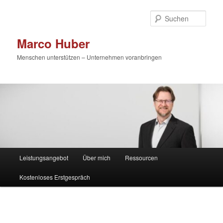
Zum
primären
Such
Inhalt
springen
Marco Huber
Menschen unterstützen – Unternehmen voranbringen
Hauptmenü
Leistungsangebot
Über mich
Ressourcen
Kostenloses Erstgespräch