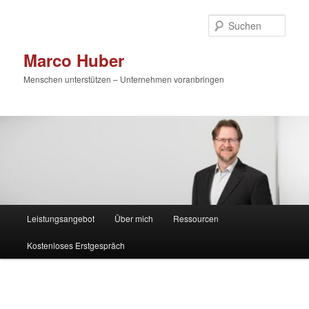
Zum
primären
Such
Inhalt
springen
Marco Huber
Menschen unterstützen – Unternehmen voranbringen
Hauptmenü
Leistungsangebot
Über mich
Ressourcen
Kostenloses Erstgespräch