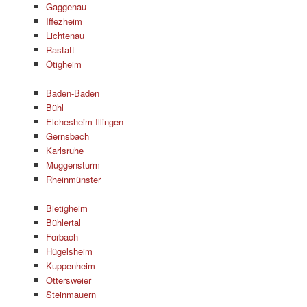
Gaggenau
Iffezheim
Lichtenau
Rastatt
Ötigheim
Baden-Baden
Bühl
Elchesheim-Illingen
Gernsbach
Karlsruhe
Muggensturm
Rheinmünster
Bietigheim
Bühlertal
Forbach
Hügelsheim
Kuppenheim
Ottersweier
Steinmauern