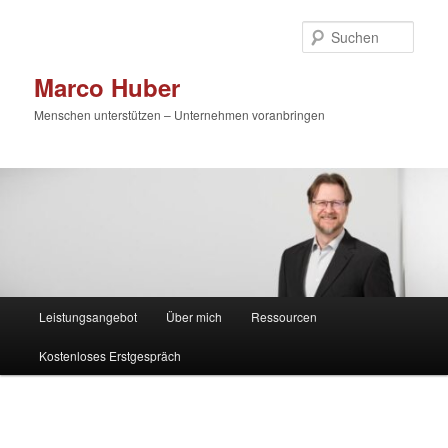
Zum
primären
Such
Inhalt
springen
Marco Huber
Menschen unterstützen – Unternehmen voranbringen
Hauptmenü
Leistungsangebot
Über mich
Ressourcen
Kostenloses Erstgespräch