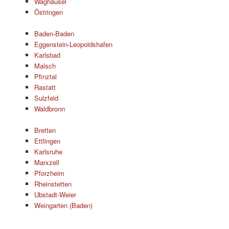
Waghäusel
Östringen
Baden-Baden
Eggenstein-Leopoldshafen
Karlsbad
Malsch
Pfinztal
Rastatt
Sulzfeld
Waldbronn
Bretten
Ettlingen
Karlsruhe
Marxzell
Pforzheim
Rheinstetten
Ubstadt-Weier
Weingarten (Baden)