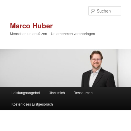
Zum
primären
Such
Inhalt
springen
Marco Huber
Menschen unterstützen – Unternehmen voranbringen
Hauptmenü
Leistungsangebot
Über mich
Ressourcen
Kostenloses Erstgespräch