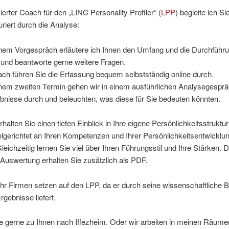
zierter Coach für den „LINC Personality Profiler“ (
LPP
) begleite ich Si
uriert durch die Analyse:
inem Vorgespräch erläutere ich Ihnen den Umfang und die Durchführ
und beantworte gerne weitere Fragen.
ch führen Sie die Erfassung bequem selbstständig online durch.
inem zweiten Termin gehen wir in einem ausführlichen Analysegesprä
bnisse durch und beleuchten, was diese für Sie bedeuten könnten.
halten Sie einen tiefen Einblick in Ihre eigene Persönlichkeitsstruktu
lgerichtet an Ihren Kompetenzen und Ihrer Persönlichkeitsentwicklu
Gleichzeitig lernen Sie viel über Ihren Führungsstil und Ihre Stärken. D
Auswertung erhalten Sie zusätzlich als PDF.
r Firmen setzen auf den LPP, da er durch seine wissenschaftliche B
rgebnisse liefert.
 gerne zu Ihnen nach Iffezheim. Oder wir arbeiten in meinen Räumen