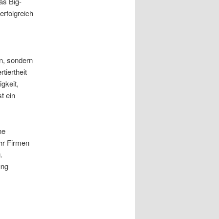
as Big-
erfolgreich
in, sondern
tiertheit
igkeit,
t ein
ne
hr Firmen
.
ung