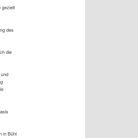
e gezielt
ung des
ch die
r und
ng
ie
asis
 in Bühl