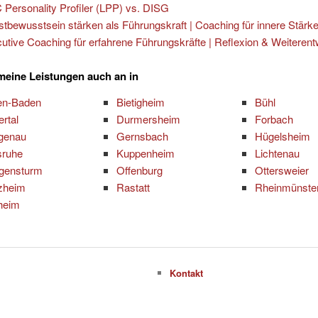
 Personality Profiler (LPP) vs. DISG
stbewusstsein stärken als Führungskraft | Coaching für innere Stärk
utive Coaching für erfahrene Führungskräfte | Reflexion & Weiterent
 meine Leistungen auch an in
en-Baden
Bietigheim
Bühl
ertal
Durmersheim
Forbach
genau
Gernsbach
Hügelsheim
sruhe
Kuppenheim
Lichtenau
gensturm
Offenburg
Ottersweier
zheim
Rastatt
Rheinmünste
heim
Kontakt