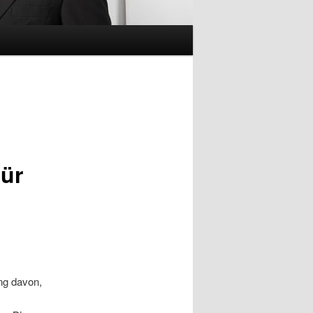
für
ung davon,