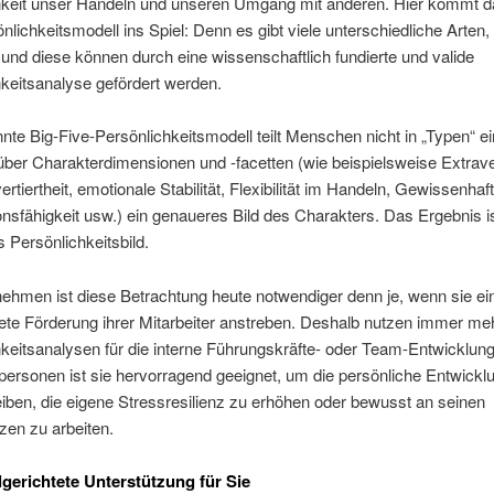
hkeit unser Handeln und unseren Umgang mit anderen. Hier kommt d
nlichkeitsmodell ins Spiel: Denn es gibt viele unterschiedliche Arten, 
 und diese können durch eine wissenschaftlich fundierte und valide
keitsanalyse gefördert werden.
te Big-Five-Persönlichkeitsmodell teilt Menschen nicht in „Typen“ e
 über Charakterdimensionen und -facetten (wie beispielsweise Extraver
ertiertheit, emotionale Stabilität, Flexibilität im Handeln, Gewissenhaft
nsfähigkeit usw.) ein genaueres Bild des Charakters. Das Ergebnis is
es Persönlichkeitsbild.
ehmen ist diese Betrachtung heute notwendiger denn je, wenn sie ei
tete Förderung ihrer Mitarbeiter anstreben. Deshalb nutzen immer me
keitsanalysen für die interne Führungskräfte- oder Team-Entwicklung
personen ist sie hervorragend geeignet, um die persönliche Entwickl
iben, die eigene Stressresilienz zu erhöhen oder bewusst an seinen
en zu arbeiten.
lgerichtete Unterstützung für Sie