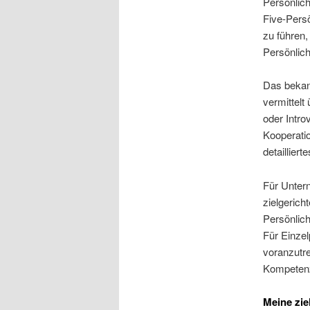
Persönlic
Five-Persö
zu führen,
Persönlich
Das bekann
vermittelt
oder Introv
Kooperatio
detailliert
Für Untern
zielgerich
Persönlich
Für Einzel
voranzutre
Kompetenz
Meine zie