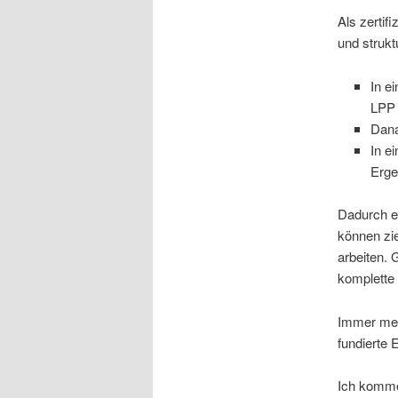
Als zertifi
und strukt
In e
LPP 
Dana
In e
Erge
Dadurch er
können zie
arbeiten. 
komplette 
Immer meh
fundierte E
Ich komme