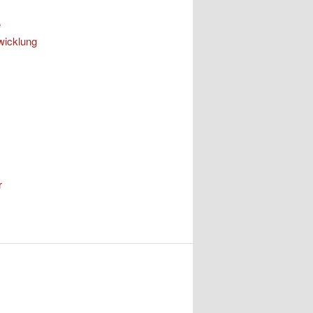
e
wicklung
r