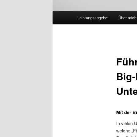
Hauptmenü
Leistungsangebot
Über mich
Führ
Big-
Unte
Mit der B
In vielen 
welche „Fä