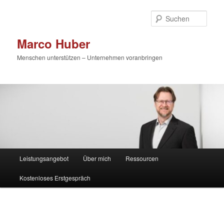
Zum
primären
Such
Inhalt
springen
Marco Huber
Menschen unterstützen – Unternehmen voranbringen
Hauptmenü
Leistungsangebot
Über mich
Ressourcen
Kostenloses Erstgespräch