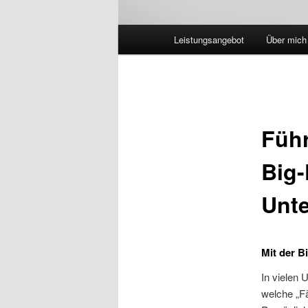
Hauptmenü
Leistungsangebot
Über mich
Führ
Big-
Unt
Mit der B
In vielen 
welche „Fä