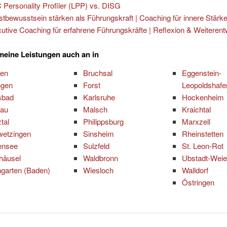
 Personality Profiler (LPP) vs. DISG
stbewusstsein stärken als Führungskraft | Coaching für innere Stärk
utive Coaching für erfahrene Führungskräfte | Reflexion & Weiterent
 meine Leistungen auch an in
ten
Bruchsal
Eggenstein-
ingen
Forst
Leopoldshafe
sbad
Karlsruhe
Hockenheim
nau
Malsch
Kraichtal
tal
Philippsburg
Marxzell
wetzingen
Sinsheim
Rheinstetten
ensee
Sulzfeld
St. Leon-Rot
häusel
Waldbronn
Ubstadt-Weie
garten (Baden)
Wiesloch
Walldorf
Östringen