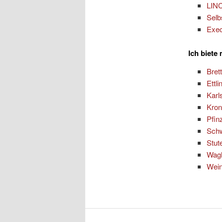
LINC
Selb
Exec
Ich biete
Bret
Ettl
Karl
Kro
Pfinz
Sch
Stut
Wag
Wein