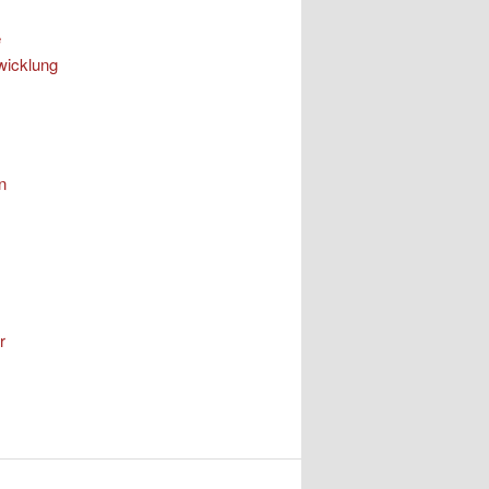
e
wicklung
n
r