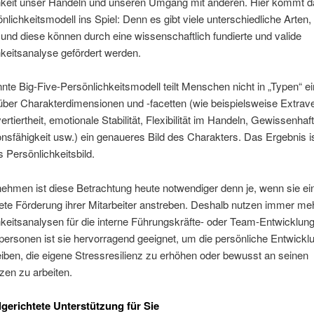
hkeit unser Handeln und unseren Umgang mit anderen. Hier kommt d
nlichkeitsmodell ins Spiel: Denn es gibt viele unterschiedliche Arten, 
 und diese können durch eine wissenschaftlich fundierte und valide
keitsanalyse gefördert werden.
te Big-Five-Persönlichkeitsmodell teilt Menschen nicht in „Typen“ e
 über Charakterdimensionen und -facetten (wie beispielsweise Extraver
ertiertheit, emotionale Stabilität, Flexibilität im Handeln, Gewissenhaft
nsfähigkeit usw.) ein genaueres Bild des Charakters. Das Ergebnis is
es Persönlichkeitsbild.
ehmen ist diese Betrachtung heute notwendiger denn je, wenn sie ei
tete Förderung ihrer Mitarbeiter anstreben. Deshalb nutzen immer me
keitsanalysen für die interne Führungskräfte- oder Team-Entwicklung
personen ist sie hervorragend geeignet, um die persönliche Entwickl
iben, die eigene Stressresilienz zu erhöhen oder bewusst an seinen
en zu arbeiten.
lgerichtete Unterstützung für Sie