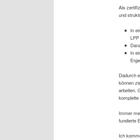
Als zertifi
und strukt
In e
LPP 
Dana
In e
Erge
Dadurch er
können zie
arbeiten. 
komplette 
Immer meh
fundierte E
Ich komme