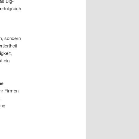
as Big-
erfolgreich
in, sondern
tiertheit
igkeit,
t ein
ne
hr Firmen
.
ung