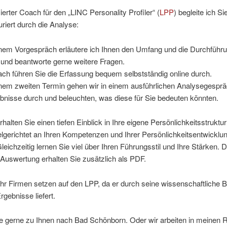
zierter Coach für den „LINC Personality Profiler“ (
LPP
) begleite ich Si
uriert durch die Analyse:
inem Vorgespräch erläutere ich Ihnen den Umfang und die Durchführ
und beantworte gerne weitere Fragen.
ch führen Sie die Erfassung bequem selbstständig online durch.
inem zweiten Termin gehen wir in einem ausführlichen Analysegesprä
bnisse durch und beleuchten, was diese für Sie bedeuten könnten.
halten Sie einen tiefen Einblick in Ihre eigene Persönlichkeitsstruktu
lgerichtet an Ihren Kompetenzen und Ihrer Persönlichkeitsentwicklu
Gleichzeitig lernen Sie viel über Ihren Führungsstil und Ihre Stärken. D
Auswertung erhalten Sie zusätzlich als PDF.
r Firmen setzen auf den LPP, da er durch seine wissenschaftliche B
rgebnisse liefert.
 gerne zu Ihnen nach Bad Schönborn. Oder wir arbeiten in meinen 