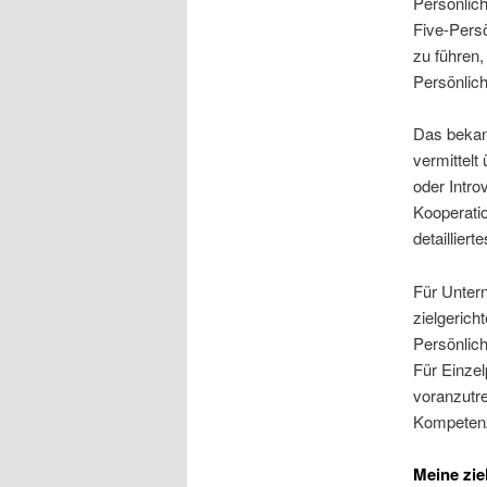
Persönlic
Five-Persö
zu führen,
Persönlich
Das bekann
vermittelt
oder Introv
Kooperatio
detailliert
Für Untern
zielgerich
Persönlich
Für Einzel
voranzutre
Kompetenz
Meine zie