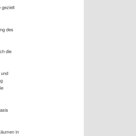
e gezielt
ung des
ch die
r und
ng
ie
asis
Räumen in