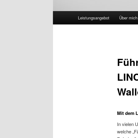
Hauptmenü
Leistungsangebot
Über mich
Füh
LINC
Wall
Mit dem L
In vielen 
welche „Fä