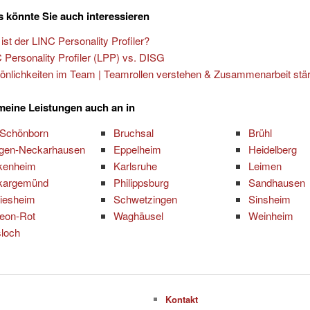
 könnte Sie auch interessieren
ist der LINC Personality Profiler?
 Personality Profiler (LPP) vs. DISG
önlichkeiten im Team | Teamrollen verstehen & Zusammenarbeit stä
 meine Leistungen auch an in
 Schönborn
Bruchsal
Brühl
ngen-Neckarhausen
Eppelheim
Heidelberg
kenheim
Karlsruhe
Leimen
kargemünd
Philippsburg
Sandhausen
iesheim
Schwetzingen
Sinsheim
Leon-Rot
Waghäusel
Weinheim
loch
Kontakt