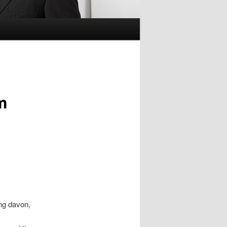
m
ung davon,