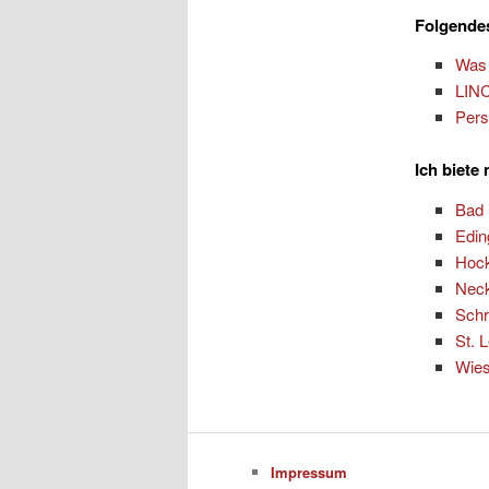
Folgendes
Was 
LINC
Pers
Ich biete
Bad
Edi
Hoc
Nec
Schr
St. 
Wies
Impressum