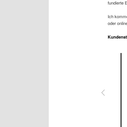
fundierte E
Ich komme
oder onli
Kundens