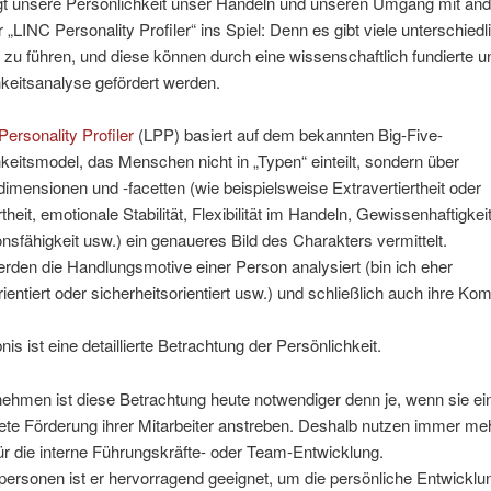
gt unsere Persönlichkeit unser Handeln und unseren Umgang mit and
„LINC Personality Profiler“ ins Spiel: Denn es gibt viele unterschiedl
h zu führen, und diese können durch eine wissenschaftlich fundierte u
keitsanalyse gefördert werden.
ersonality Profiler
(LPP) basiert auf dem bekannten Big-Five-
keitsmodel, das Menschen nicht in „Typen“ einteilt, sondern über
imensionen und -facetten (wie beispielsweise Extravertiertheit oder
rtheit, emotionale Stabilität, Flexibilität im Handeln, Gewissenhaftigkeit
nsfähigkeit usw.) ein genaueres Bild des Charakters vermittelt.
den die Handlungsmotive einer Person analysiert (bin ich eher
rientiert oder sicherheitsorientiert usw.) und schließlich auch ihre K
.
is ist eine detaillierte Betrachtung der Persönlichkeit.
ehmen ist diese Betrachtung heute notwendiger denn je, wenn sie ei
tete Förderung ihrer Mitarbeiter anstreben. Deshalb nutzen immer me
r die interne Führungskräfte- oder Team-Entwicklung.
personen ist er hervorragend geeignet, um die persönliche Entwicklu