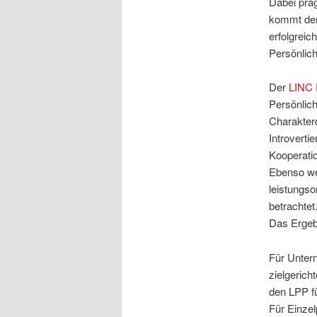
Dabei prä
kommt der 
erfolgreic
Persönlich
Der
LINC P
Persönlich
Charakterd
Introvertie
Kooperatio
Ebenso wer
leistungso
betrachtet
Das Ergebn
Für Untern
zielgerich
den LPP fü
Für Einzel