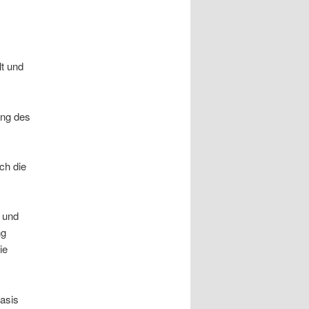
lt und
ung des
ch die
r und
ng
ie
asis