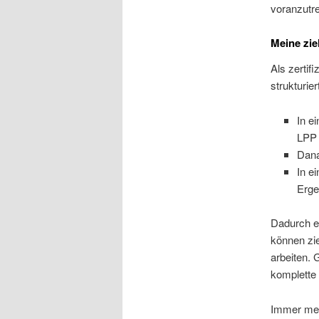
voranzutre
Meine zie
Als zertifi
strukturie
In e
LPP 
Dana
In e
Erge
Dadurch er
können zie
arbeiten. 
komplette 
Immer meh