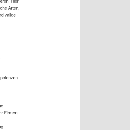
eren. Hier
iche Arten,
nd valide
,
ompetenzen
ne
hr Firmen
ng