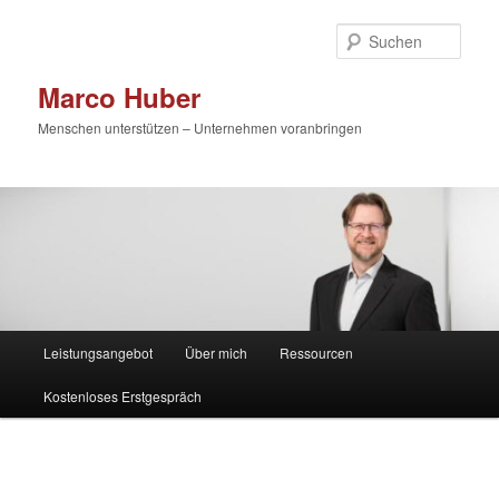
Zum
primären
Such
Inhalt
springen
Marco Huber
Menschen unterstützen – Unternehmen voranbringen
Hauptmenü
Leistungsangebot
Über mich
Ressourcen
Kostenloses Erstgespräch