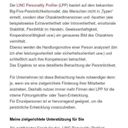
Der
LINC Personality Profiler
(LPP) basiert auf dem bekannten
Big-Five-Persönlichkeitsmodel, das Menschen nicht in „Typen“
einteilt, sondern über Charakterdimensionen und -facetten (wie
beispielsweise Extravertiertheit oder Introvertiertheit, emotionale
Stabilität, Flexibilität im Handeln, Gewissenhaftigkeit,
Kooperationsfähigkeit usw.) ein genaueres Bild des Charakters
vermittelt.
Ebenso werden die Handlungsmotive einer Person analysiert (bin
ich eher leistungsorientiert oder sicherheitsorientiert usw.) und
schließlich auch ihre Kompetenzen betrachtet.
Das Ergebnis ist eine detaillierte Betrachtung der Persönlichkeit.
Für Unternehmen ist diese Betrachtung heute notwendiger denn
je, wenn sie eine zielgerichtete Förderung ihrer Mitarbeiter
anstreben. Deshalb nutzen immer mehr Firmen den LPP für die
interne Führungskräfte- oder Team-Entwicklung.
Für Einzelpersonen ist er hervorragend geeignet, um die
persönliche Entwicklung voranzutreiben.
Meine zielgerichtete Unterstützung für Sie
Als zertifizierter Coach für den „LINC Personality Profiler“