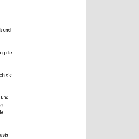
lt und
ung des
ch die
r und
ng
ie
asis