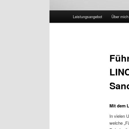
Hauptmenü
Leistungsangebot
Über mich
Füh
LINC
San
Mit dem L
In vielen 
welche „Fä