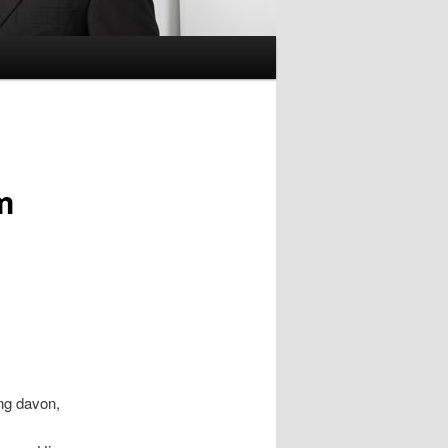
m
ung davon,