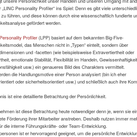
gt unsere Persönlichkeit unser Handeln und unseren Umgang mit and
„LINC Personality Profiler“ ins Spiel: Denn es gibt viele unterschiedl
h zu führen, und diese können durch eine wissenschaftlich fundierte u
keitsanalyse gefördert werden.
ersonality Profiler
(LPP) basiert auf dem bekannten Big-Five-
keitsmodel, das Menschen nicht in „Typen“ einteilt, sondern über
imensionen und -facetten (wie beispielsweise Extravertiertheit oder
rtheit, emotionale Stabilität, Flexibilität im Handeln, Gewissenhaftigkeit
nsfähigkeit usw.) ein genaueres Bild des Charakters vermittelt.
den die Handlungsmotive einer Person analysiert (bin ich eher
rientiert oder sicherheitsorientiert usw.) und schließlich auch ihre K
.
is ist eine detaillierte Betrachtung der Persönlichkeit.
ehmen ist diese Betrachtung heute notwendiger denn je, wenn sie ei
tete Förderung ihrer Mitarbeiter anstreben. Deshalb nutzen immer me
r die interne Führungskräfte- oder Team-Entwicklung.
personen ist er hervorragend geeignet, um die persönliche Entwicklu