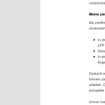
voranzutre
Meine zie
Als zertifi
strukturie
In e
LPP 
Dana
In e
Erge
Dadurch er
können zie
arbeiten. 
komplette 
Immer meh