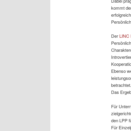
Dabei prä
kommt der 
erfolgreic
Persönlich
Der
LINC P
Persönlich
Charakterd
Introvertie
Kooperatio
Ebenso wer
leistungso
betrachtet
Das Ergebn
Für Untern
zielgerich
den LPP fü
Für Einzel