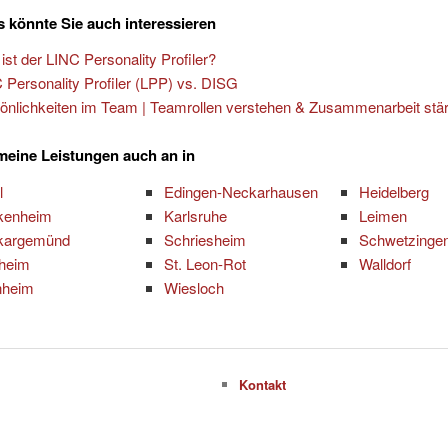
 könnte Sie auch interessieren
ist der LINC Personality Profiler?
 Personality Profiler (LPP) vs. DISG
önlichkeiten im Team | Teamrollen verstehen & Zusammenarbeit stä
 meine Leistungen auch an in
l
Edingen-Neckarhausen
Heidelberg
kenheim
Karlsruhe
Leimen
kargemünd
Schriesheim
Schwetzinge
heim
St. Leon-Rot
Walldorf
nheim
Wiesloch
Kontakt