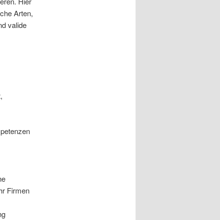
eren. Hier
iche Arten,
nd valide
,
ompetenzen
ne
hr Firmen
ng