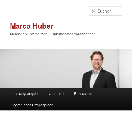
Zum
primären
Such
Inhalt
springen
Marco Huber
Menschen unterstützen – Unternehmen voranbringen
Hauptmenü
Leistungsangebot
Über mich
Ressourcen
Kostenloses Erstgespräch