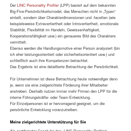
Der
LINC Personality Profiler
(LPP) basiert auf dem bekannten
Big-Five-Persönlichkeitsmodel, das Menschen nicht in „Typen“
einteilt, sondern über Charakterdimensionen und -facetten (wie
beispielsweise Extravertiertheit oder Introvertiertheit, emotionale
Stabilität, Flexibilität im Handeln, Gewissenhaftigkeit,
Kooperationsfähigkeit usw.) ein genaueres Bild des Charakters
vermittelt.
Ebenso werden die Handlungsmotive einer Person analysiert (bin
ich eher leistungsorientiert oder sicherheitsorientiert usw.) und
schließlich auch ihre Kompetenzen betrachtet.
Das Ergebnis ist eine detaillierte Betrachtung der Persönlichkeit.
Für Unternehmen ist diese Betrachtung heute notwendiger denn
je, wenn sie eine zielgerichtete Förderung ihrer Mitarbeiter
anstreben. Deshalb nutzen immer mehr Firmen den LPP für die
interne Führungskräfte- oder Team-Entwicklung.
Für Einzelpersonen ist er hervorragend geeignet, um die
persönliche Entwicklung voranzutreiben.
Meine zielgerichtete Unterstützung für Sie
Als zertifizierter Coach für den „LINC Personality Profiler“