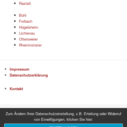
Rastatt
Bühl
Forbach
Hügelsheim
Lichtenau
Ottersweier
Rheinmünster
Impressum
Datenschutzerklärung
Kontakt
Zum Ändern Ihrer Datenschutzeinstellung, z.B. Erteilung oder Widerruf
Datenschutzerklärung
Stolz präsentiert von WordPress
von Einwilligungen, klicken Sie hier: