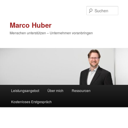
Zum
primären
Such
Inhalt
springen
Marco Huber
Menschen unterstützen – Unternehmen voranbringen
Hauptmenü
Leistungsangebot
Über mich
Ressourcen
Kostenloses Erstgespräch