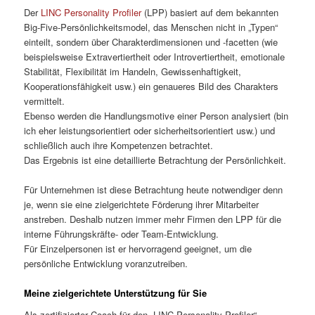
Der
LINC Personality Profiler
(LPP) basiert auf dem bekannten
Big-Five-Persönlichkeitsmodel, das Menschen nicht in „Typen“
einteilt, sondern über Charakterdimensionen und -facetten (wie
beispielsweise Extravertiertheit oder Introvertiertheit, emotionale
Stabilität, Flexibilität im Handeln, Gewissenhaftigkeit,
Kooperationsfähigkeit usw.) ein genaueres Bild des Charakters
vermittelt.
Ebenso werden die Handlungsmotive einer Person analysiert (bin
ich eher leistungsorientiert oder sicherheitsorientiert usw.) und
schließlich auch ihre Kompetenzen betrachtet.
Das Ergebnis ist eine detaillierte Betrachtung der Persönlichkeit.
Für Unternehmen ist diese Betrachtung heute notwendiger denn
je, wenn sie eine zielgerichtete Förderung ihrer Mitarbeiter
anstreben. Deshalb nutzen immer mehr Firmen den LPP für die
interne Führungskräfte- oder Team-Entwicklung.
Für Einzelpersonen ist er hervorragend geeignet, um die
persönliche Entwicklung voranzutreiben.
Meine zielgerichtete Unterstützung für Sie
Als zertifizierter Coach für den „LINC Personality Profiler“