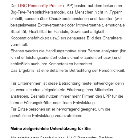
Der
LINC Personality Profiler
(LPP) basiert auf dem bekannten
Big-Five-Persönlichkeitsmodel, das Menschen nicht in „Typen“
einteilt, sondern über Charakterdimensionen und -facetten (wie
beispielsweise Extravertiertheit oder Introvertiertheit, emotionale
Stabilität, Flexibilität im Handeln, Gewissenhaftigkeit,
Kooperationsfähigkeit usw.) ein genaueres Bild des Charakters
vermittelt.
Ebenso werden die Handlungsmotive einer Person analysiert (bin
ich eher leistungsorientiert oder sicherheitsorientiert usw.) und
schließlich auch ihre Kompetenzen betrachtet.
Das Ergebnis ist eine detaillierte Betrachtung der Persönlichkeit.
Für Unternehmen ist diese Betrachtung heute notwendiger denn
je, wenn sie eine zielgerichtete Förderung ihrer Mitarbeiter
anstreben. Deshalb nutzen immer mehr Firmen den LPP für die
interne Führungskräfte- oder Team-Entwicklung.
Für Einzelpersonen ist er hervorragend geeignet, um die
persönliche Entwicklung voranzutreiben.
Meine zielgerichtete Unterstützung für Sie
Als zertifizierter Coach für den „LINC Personality Profiler“