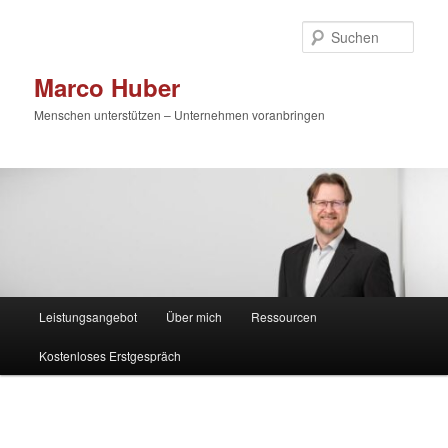
Zum
primären
Such
Inhalt
springen
Marco Huber
Menschen unterstützen – Unternehmen voranbringen
Hauptmenü
Leistungsangebot
Über mich
Ressourcen
Kostenloses Erstgespräch