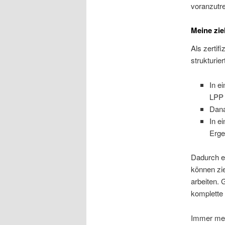
voranzutre
Meine zie
Als zertifi
strukturie
In e
LPP 
Dana
In e
Erge
Dadurch er
können zie
arbeiten. 
komplette 
Immer meh