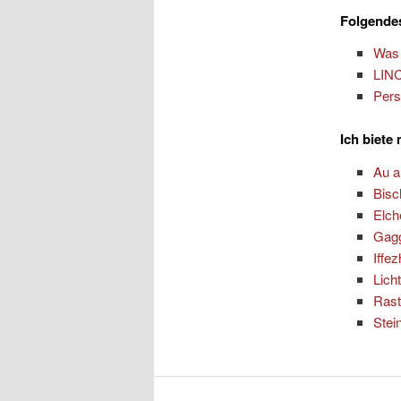
Folgendes
Was 
LINC
Pers
Ich biete
Au 
Bisc
Elch
Gag
Iffe
Lich
Rast
Stei