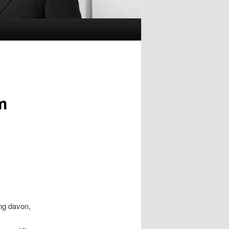
m
ung davon,