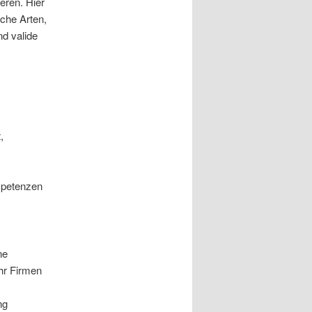
eren. Hier
iche Arten,
nd valide
,
ompetenzen
ne
hr Firmen
ng