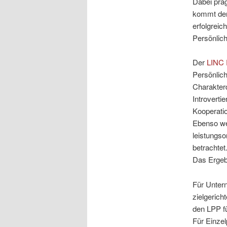
Dabei prä
kommt der 
erfolgreic
Persönlich
Der
LINC P
Persönlich
Charakterd
Introvertie
Kooperatio
Ebenso wer
leistungso
betrachtet
Das Ergebn
Für Untern
zielgerich
den LPP fü
Für Einzel