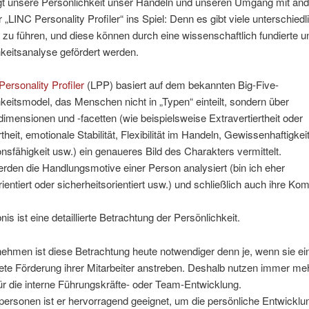
gt unsere Persönlichkeit unser Handeln und unseren Umgang mit and
„LINC Personality Profiler“ ins Spiel: Denn es gibt viele unterschiedl
h zu führen, und diese können durch eine wissenschaftlich fundierte u
keitsanalyse gefördert werden.
ersonality Profiler
(LPP) basiert auf dem bekannten Big-Five-
keitsmodel, das Menschen nicht in „Typen“ einteilt, sondern über
imensionen und -facetten (wie beispielsweise Extravertiertheit oder
rtheit, emotionale Stabilität, Flexibilität im Handeln, Gewissenhaftigkeit
nsfähigkeit usw.) ein genaueres Bild des Charakters vermittelt.
den die Handlungsmotive einer Person analysiert (bin ich eher
rientiert oder sicherheitsorientiert usw.) und schließlich auch ihre K
.
is ist eine detaillierte Betrachtung der Persönlichkeit.
ehmen ist diese Betrachtung heute notwendiger denn je, wenn sie ei
tete Förderung ihrer Mitarbeiter anstreben. Deshalb nutzen immer me
r die interne Führungskräfte- oder Team-Entwicklung.
personen ist er hervorragend geeignet, um die persönliche Entwicklu