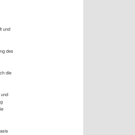
lt und
ung des
ch die
r und
ng
ie
asis