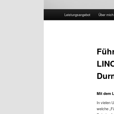
Hauptmenü
Leistungsangebot
Über mich
Füh
LINC
Dur
Mit dem L
In vielen 
welche „Fä