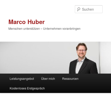
Zum
primären
Such
Inhalt
springen
Marco Huber
Menschen unterstützen – Unternehmen voranbringen
Hauptmenü
Leistungsangebot
Über mich
Ressourcen
Kostenloses Erstgespräch